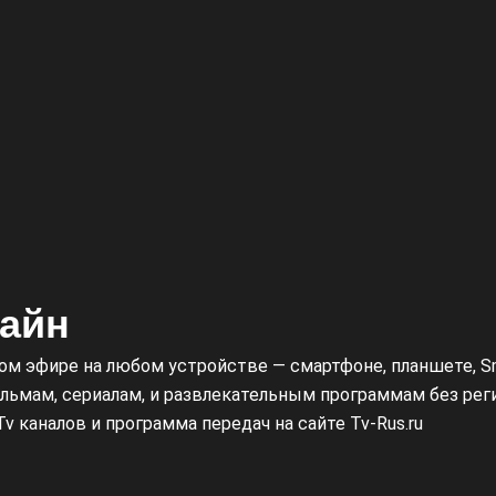
лайн
мом эфире на любом устройстве — смартфоне, планшете, S
ьмам, сериалам, и развлекательным программам без реги
v каналов и программа передач на сайте Tv-Rus.ru